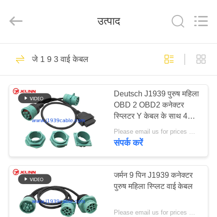
आपूर्तिकर्ता.
Copyright
©
2018
उत्पाद
-
2025
j1939cable.com.
All
घर
Rights
8
Reserved.
जे 1 9 3 वाई केबल
Developed
by
ECER
ईएलडी केबल
उत्पादों
Deutsch J1939 पुरुष महिला
OBD 2 OBD2 कनेक्टर
हमारे
स्प्लिटर Y केबल के साथ 4
बारे
अलग-अलग पैनल माउंट ब्रैकेट
Please email us for prices MOQ:100 पीसीएस
संपर्क करें
में
34
कारखाना
जर्मन 9 पिन J1939 कनेक्टर
जे 1 9 3 9 केबल
पुरुष महिला स्प्लिट वाई केबल
भ्रमण
Please email us for prices MOQ:100 पीसीएस