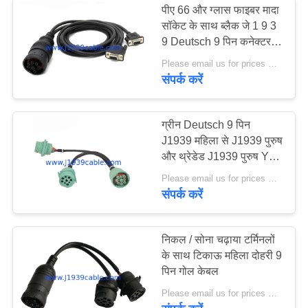
पीए 66 और ग्लास फाइबर मादा
सॉकेट के साथ ब्लैक जे 1 9 3
ओबीडी 2 संलग्नक
9 Deutsch 9 पिन कनेक्टर
केबल
Please email us for prices MOQ:100 पीसी
संपर्क करें
ग्रीन Deutsch 9 पिन
J1939 महिला से J1939 पुरुष
10
और थ्रेडेड J1939 पुरुष Y
एडेप्टर केबल
Please email us for prices MOQ:100 पीसी
कार ओबीडी केबल
संपर्क करें
निकल / सोना चढ़ाया टर्मिनलों
के साथ टिकाऊ महिला दोहरी 9
पिन गोल केबल
9
Please email us for prices MOQ:100 पीसी