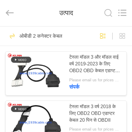
Co.,
Ltd..
All
उत्पाद
Rights
Reserved.
Developed
by
ECER
घर
8
ओबीडी 2 कनेक्टर केबल
ईएलडी केबल
उत्पादों
टेस्ला मॉडल 3 और मॉडल वाई
वर्ष 2019-2023 के लिए
हमारे
OBD2 OBD केबल एडाप्टर
बारे
26 पिन
Please email us for prices MOQ:100 पीसीएस
संपर्क
में
34
कारखाना
टेस्ला मॉडल 3 वर्ष 2018 के
जे 1 9 3 9 केबल
लिए OBD2 OBD एडाप्टर
भ्रमण
केबल 20 पिन से OBDII
Please email us for prices MOQ:100 पीसीएस