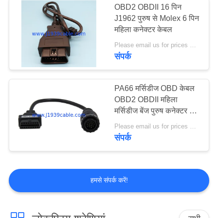
OBD2 OBDII 16 पिन
J1962 पुरुष से Molex 6 पिन
ओबीडी 2 संलग्नक
महिला कनेक्टर केबल
Please email us for prices MOQ:100 पीसी
संपर्क
PA66 मर्सिडीज OBD केबल
OBD2 OBDII महिला
10
मर्सिडीज बेंज पुरुष कनेक्टर के
लिए
Please email us for prices MOQ:100 पीसी
कार ओबीडी केबल
संपर्क
हमसे संपर्क करें!
9