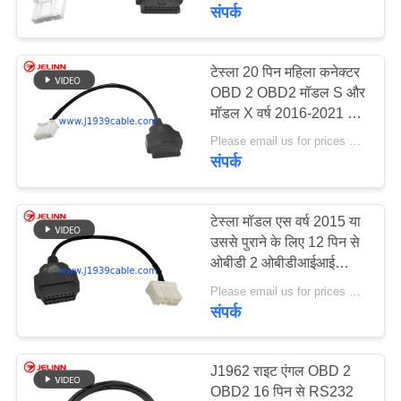
गुणवत्ता
संपर्क
नियंत्रण
टेस्ला 20 पिन महिला कनेक्टर
38
OBD 2 OBD2 मॉडल S और
संपर्क
मॉडल X वर्ष 2016-2021 के
जे 1 9 3 वाई केबल
करें
लिए महिला केबल के लिए
Please email us for prices MOQ:100 pcs
संपर्क
एक
उद्धरण
टेस्ला मॉडल एस वर्ष 2015 या
उससे पुराने के लिए 12 पिन से
की
ओबीडी 2 ओबीडीआईआई
18
विनती
डायग्नोस्टिक केबल 12 पिन से
Please email us for prices MOQ:100 पीसीएस
जे 1 9 3 9 बस केबल
करे
16 पिन ओबीडी 2 वायर हार्नेस
संपर्क
कर सकते हैं
साइटमैप
J1962 राइट एंगल OBD 2
OBD2 16 पिन से RS232