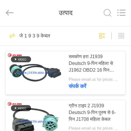
आपूर्तिकर्ता.
Copyright
©
उत्पाद
2018
-
2025
j1939cable.com.
घर
All
8
Rights
जे 1 9 3 9 केबल
Reserved.
Developed
by
ईएलडी केबल
ECER
उत्पादों
समकोण हरा J1939
Deutsch 9-पिन महिला से
हमारे
J1962 OBD2 16 पिन
बारे
महिला केबल
Please email us for prices MOQ:100 पीसी
संपर्क करें
में
34
कारखाना
ग्रीन टाइप 2 J1939
जे 1 9 3 9 केबल
Deutsch 9-पिन पुरुष से 6-
भ्रमण
पिन J1708 महिला केबल
Please email us for prices MOQ:100 पीसी