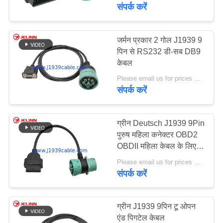
गुणवत्ता
संपर्क करें
नियंत्रण
जर्मन प्रकार 2 गोल J1939 9
38
पिन से RS232 डी-सब DB9
संपर्क
केबल
जे 1 9 3 वाई केबल
करें
Please email us for prices MOQ:100 पीसीएस
संपर्क करें
एक
उद्धरण
ग्रीन Deutsch J1939 9Pin
पुरुष महिला कनेक्टर OBD2
की
OBDII महिला केबल के लिए
18
विनती
पास-थ्रू T-आकार 9 पिन
Please email us for prices MOQ:100 पीसीएस
जे 1 9 3 9 बस केबल
करे
OBD 2 अनुकूलित
संपर्क करें
कर सकते हैं
ग्रीन J1939 9पिन टू ओपन
एंड पिगटेल केबल