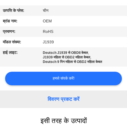
गुणवत्ता
उत्पत्ति के प्लेस:
चीन
नियंत्रण
ब्रांड नाम:
OEM
संपर्क
प्रमाणन:
RoHS
करें
मॉडल संख्या:
J1939
हाई लाइट:
,
Deutsch J1939 से OBDII केबल
,
एक
J1939 महिला से OBD2 महिला केबल
Deutsch 9 पिन महिला से OBD2 महिला केबल
उद्धरण
की
हमसे संपर्क करें!
विनती
करे
विवरण प्रकट करें
साइटमैप
इसी तरह के उत्पादों