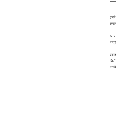
हमने
लगाय
NS
पात्
आपकी
सिरो
कच्च