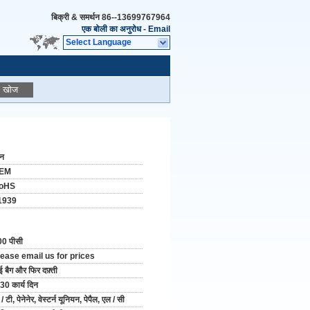
बिक्री & समर्थन
86--13699767964
एक बोली का अनुरोध
-
Email
Select Language
खोज
ीन
EM
oHS
1939
0 पीसी
lease email us for prices
ई बैग और फिर दफ़्ती
30 कार्य दिन
 / टी, पेनेनेर, वेस्टर्न यूनियन, पेपैल, एल / सी