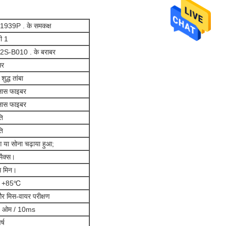
939P . के समकक्ष
णी 1
S-B010 . के बराबर
सर
द्ध तांबा
लास फाइबर
लास फाइबर
ति
ति
आ या सोना चढ़ाया हुआ;
ैक्स।
 मिन।
~ +85℃
 मिस-वायर परीक्षण
ओम / 10ms
र्ष