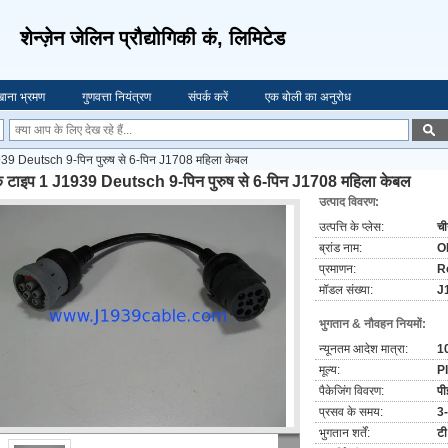
शेन्ज़ेन जेलिन प्रौद्योगिकी कं, लिमिटेड
ाना भ्रमण
गुणवत्ता नियंत्रण
संपर्क करें
एक बोली का अनुरोध
939 Deutsch 9-पिन पुरुष से 6-पिन J1708 महिला केबल
ैक टाइप 1 J1939 Deutsch 9-पिन पुरुष से 6-पिन J1708 महिला केबल
उत्पाद विवरण:
उत्पत्ति के प्लेस:
च
ब्रांड नाम:
O
प्रमाणन:
R
मॉडल संख्या:
J
भुगतान & नौवहन नियमों:
न्यूनतम आदेश मात्रा:
10
मूल्य:
P
पैकेजिंग विवरण:
पी
प्रसव के समय:
3-
भुगतान शर्तें:
टी