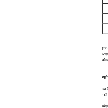
पिन 
आवश्
कीमत
आवे
यह क
भारी
ब्लै