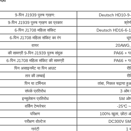
्देश
9-पिन J1939 पुरुष ग्रहण:
Deutsch HD10-9-1
9-पिन J1939 पुरुष ग्रहण का प्रकार
श्रे
6-पिन J1708 महिला सॉकेट
Deutsch HD16-6-12
6-पिन J1708 महिला सॉकेट का रंग
धू
वायर
20AWG, शु
की सामग्री
9-पिन
J1939 पुरुष संदूक
PA66 + ग्
6-पिन J1708 महिला सॉकेट की सामग्री
PA66 + ग्
पिन असाइनमेंट या पिन आउट
री
तार की लम्बाई
री
पिन या टर्मिनल
तांबा, निकल चढ़ाया हु
संपर्क प्रतिरोध
3 ओम म
इन्सुलेशन प्रतिरोध
5M ओम
वर्किंग टेम्परेचर
-25℃ 
परिक्षण
100% खुला, छोटा और
परीक्षण वोल्टेज
DC300V 5M 
गारंटी
1 व