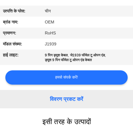
गुणवत्ता
उत्पत्ति के प्लेस:
चीन
नियंत्रण
ब्रांड नाम:
OEM
संपर्क
प्रमाणन:
RoHS
करें
मॉडल संख्या:
J1939
हाई लाइट:
,
,
9 पिन ड्यूश केबल
जे1939 फीमेल टू ओपन एंड
एक
ड्यूश 9 पिन फीमेल टू ओपन एंड केबल
उद्धरण
हमसे संपर्क करें!
की
विनती
विवरण प्रकट करें
करे
इसी तरह के उत्पादों