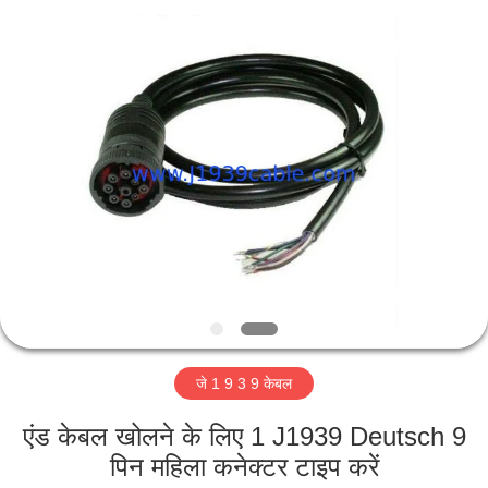
आपूर्तिकर्ता.
Copyright
©
2018
-
2025
j1939cable.com.
घर
All
Rights
Reserved.
Developed
by
ECER
उत्पादों
हमारे
बारे
में
जे 1 9 3 9 केबल
कारखाना
भ्रमण
एंड केबल खोलने के लिए 1 J1939 Deutsch 9
पिन महिला कनेक्टर टाइप करें