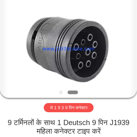
Co.,
Ltd..
All
Rights
Reserved.
Developed
by
ECER
घर
उत्पादों
हमारे
बारे
में
जे 1 9 3 9 पिन कनेक्टर
कारखाना
भ्रमण
9 टर्मिनलों के साथ 1 Deutsch 9 पिन J1939
महिला कनेक्टर टाइप करें