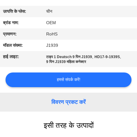
गुणवत्ता
उत्पत्ति के प्लेस:
चीन
नियंत्रण
ब्रांड नाम:
OEM
संपर्क
प्रमाणन:
RoHS
करें
मॉडल संख्या:
J1939
हाई लाइट:
,
,
टाइप 1 Deutsch 9 पिन J1939
HD17-9-1939S
एक
9 पिन J1939 महिला कनेक्टर
उद्धरण
हमसे संपर्क करें!
की
विनती
विवरण प्रकट करें
करे
साइटमैप
इसी तरह के उत्पादों