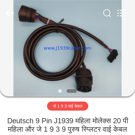
आपूर्तिकर्ता.
Copyright
©
2018
-
2025
j1939cable.com.
घर
All
Rights
Reserved.
Developed
by
ECER
उत्पादों
हमारे
बारे
में
जे 1 9 3 वाई केबल
कारखाना
भ्रमण
Deutsch 9 Pin J1939 महिला मोलेक्स 20 पी
महिला और जे 1 9 3 9 पुरुष स्प्लिटर वाई केबल