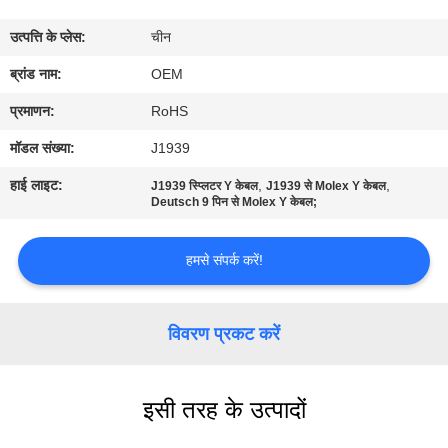
गुणवत्ता
उत्पत्ति के प्लेस:
चीन
नियंत्रण
ब्रांड नाम:
OEM
संपर्क
प्रमाणन:
RoHS
करें
मॉडल संख्या:
J1939
हाई लाइट:
,
,
J1939 स्प्लिटर Y केबल
J1939 से Molex Y केबल
एक
Deutsch 9 पिन से Molex Y केबल;
उद्धरण
हमसे संपर्क करें!
की
विनती
विवरण प्रकट करें
करे
इसी तरह के उत्पादों