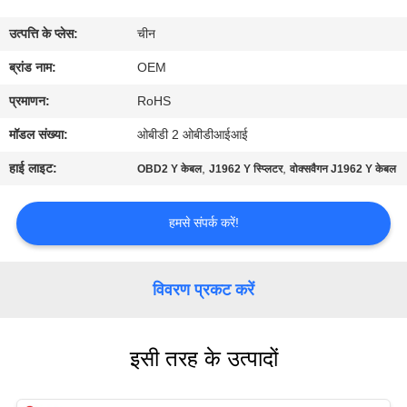
गुणवत्ता
उत्पत्ति के प्लेस:
चीन
नियंत्रण
ब्रांड नाम:
OEM
संपर्क
प्रमाणन:
RoHS
करें
मॉडल संख्या:
ओबीडी 2 ओबीडीआईआई
हाई लाइट:
,
,
OBD2 Y केबल
J1962 Y स्प्लिटर
वोक्सवैगन J1962 Y केबल
एक
उद्धरण
हमसे संपर्क करें!
की
विनती
विवरण प्रकट करें
करे
इसी तरह के उत्पादों
साइटमैप