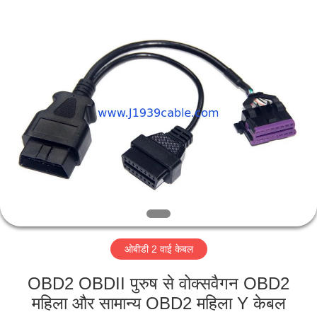
Co.,
Ltd..
All
Rights
Reserved.
Developed
by
ECER
घर
उत्पादों
हमारे
बारे
में
ओबीडी 2 वाई केबल
कारखाना
भ्रमण
OBD2 OBDII पुरुष से वोक्सवैगन OBD2
महिला और सामान्य OBD2 महिला Y केबल