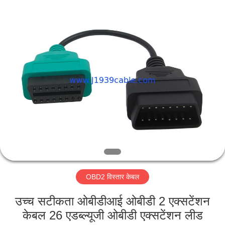
Co.,
Ltd..
All
Rights
Reserved.
Developed
by
ECER
घर
उत्पादों
हमारे
बारे
में
OBD2 विस्तार केबल
कारखाना
भ्रमण
उच्च सटीकता ओबीडीआई ओबीडी 2 एक्सटेंशन
केबल 26 एडब्ल्यूजी ओबीडी एक्सटेंशन लीड