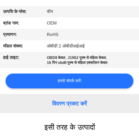
गुणवत्ता
उत्पत्ति के प्लेस:
चीन
नियंत्रण
ब्रांड नाम:
OEM
संपर्क
प्रमाणन:
RoHS
करें
मॉडल संख्या:
ओबीडी 2 ओबीडीआईआई
हाई लाइट:
,
,
OBDII केबल
J1962 पुरुष से महिला केबल
एक
16 पिन obdII पुरुष से महिला एक्सटेंशन केबल
उद्धरण
हमसे संपर्क करें!
की
विनती
विवरण प्रकट करें
करे
साइटमैप
इसी तरह के उत्पादों