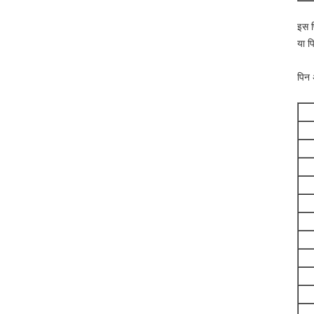
इस प
या प
पिन 