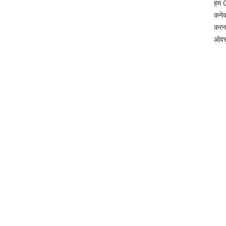
हम 
कनेक
करना
ओवरम