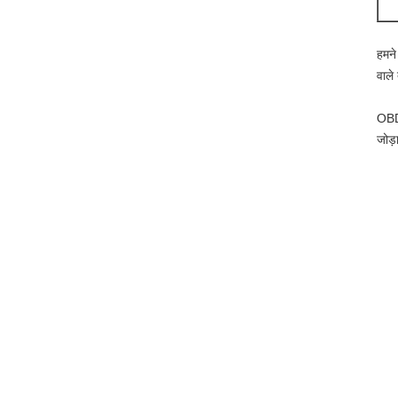
हमने
वाले
OBD2
जोड़