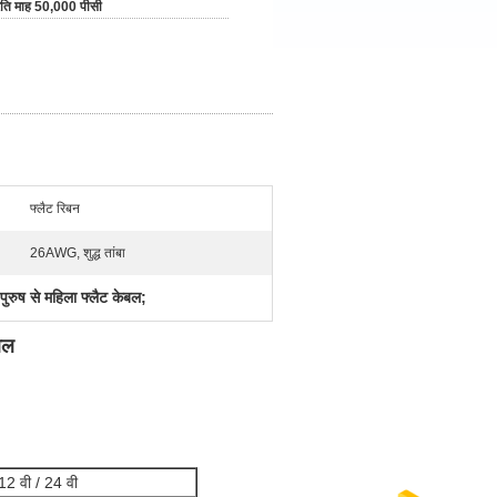
रति माह 50,000 पीसी
फ्लैट रिबन
26AWG, शुद्ध तांबा
रुष से महिला फ्लैट केबल;
बल
12 वी / 24 वी