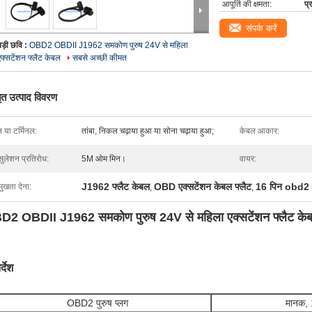
आपूर्ति की क्षमता:
प्
संपर्क करें
बड़ी छवि :
OBD2 OBDII J1962 समकोण पुरुष 24V से महिला
एक्सटेंशन फ्लैट केबल
सबसे अच्छी कीमत
तृत उत्पाद विवरण
न या टर्मिनल:
तांबा, निकल चढ़ाया हुआ या सोना चढ़ाया हुआ;
केबल आकार:
्सुलेशन प्रतिरोध:
5M ओम मिन।
वायर:
J1962 फ्लैट केबल
OBD एक्सटेंशन केबल फ्लैट
16 पिन obd2 पु
मुखता देना:
,
,
2 OBDII J1962 समकोण पुरुष 24V से महिला एक्सटेंशन फ्लैट के
्देश
OBD2 पुरुष प्लग
मानक, 