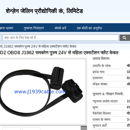
शेन्ज़ेन जेलिन प्रौद्योगिकी कं, लिमिटेड
ाना भ्रमण
गुणवत्ता नियंत्रण
संपर्क करें
एक बोली का अनुरोध
J1962 समकोण पुरुष 24V से महिला एक्सटेंशन फ्लैट केबल
2 OBDII J1962 समकोण पुरुष 24V से महिला एक्सटेंशन फ्लैट केबल
उत्पाद विवरण:
उत्पत्ति के प्लेस:
च
ब्रांड नाम:
O
प्रमाणन:
R
मॉडल संख्या:
ओ
भुगतान & नौवहन नियमों:
न्यूनतम आदेश मात्रा:
10
मूल्य:
P
पैकेजिंग विवरण:
पी
प्रसव के समय:
3-
भुगतान शर्तें:
टी