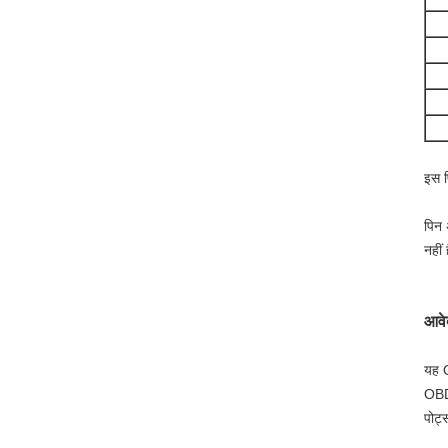
इस प
पिन 
नहीं
आवे
यह O
OBD2
पोर्ट