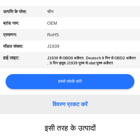
गुणवत्ता
उत्पत्ति के प्लेस:
चीन
नियंत्रण
ब्रांड नाम:
OEM
संपर्क
प्रमाणन:
RoHS
करें
मॉडल संख्या:
J1939
हाई लाइट:
,
J1939 से OBDII अडैप्टर
Deutsch 9 पिन से OBD2 अडैप्टर
,
एक
9 पिन ड्यूश J1939 पुरुष से obd पुरुष अडैप्टर
उद्धरण
हमसे संपर्क करें!
की
विनती
विवरण प्रकट करें
करे
इसी तरह के उत्पादों