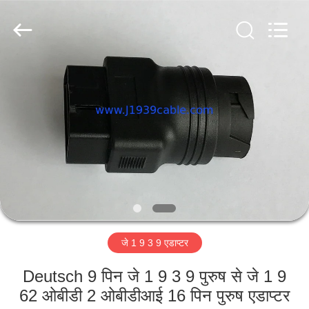
9
कनेक्टर
आपूर्तिकर्ता.
Copyright
©
2018
-
घर
2025
j1939cable.com.
All
Rights
Reserved.
Developed
उत्पादों
by
ECER
हमारे
बारे
में
जे 1 9 3 9 एडाप्टर
कारखाना
भ्रमण
Deutsch 9 पिन जे 1 9 3 9 पुरुष से जे 1 9
62 ओबीडी 2 ओबीडीआई 16 पिन पुरुष एडाप्टर