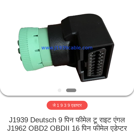
आपूर्तिकर्ता.
Copyright
©
2018
-
2025
j1939cable.com.
घर
All
Rights
Reserved.
Developed
by
ECER
उत्पादों
हमारे
बारे
में
जे 1 9 3 9 एडाप्टर
कारखाना
भ्रमण
J1939 Deutsch 9 पिन फीमेल टू राइट एंगल
J1962 OBD2 OBDII 16 पिन फीमेल एडेप्टर