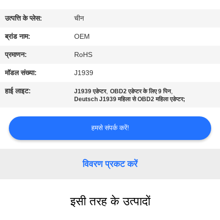
गुणवत्ता
उत्पत्ति के प्लेस:
चीन
नियंत्रण
ब्रांड नाम:
OEM
संपर्क
प्रमाणन:
RoHS
करें
मॉडल संख्या:
J1939
हाई लाइट:
,
,
J1939 एडेप्टर
OBD2 एडेप्टर के लिए 9 पिन
एक
Deutsch J1939 महिला से OBD2 महिला एडेप्टर;
उद्धरण
हमसे संपर्क करें!
की
विनती
विवरण प्रकट करें
करे
इसी तरह के उत्पादों