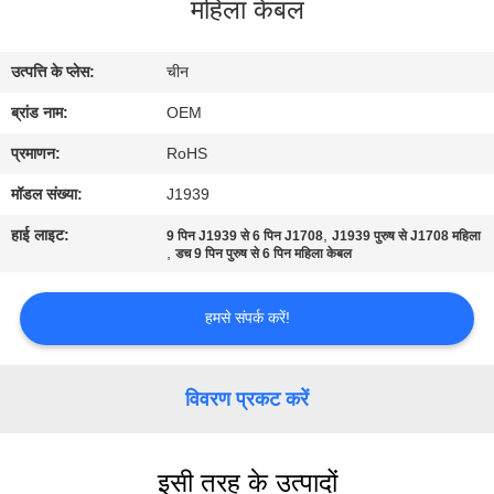
महिला केबल
गुणवत्ता
नियंत्रण
उत्पत्ति के प्लेस:
चीन
ब्रांड नाम:
OEM
संपर्क
करें
प्रमाणन:
RoHS
मॉडल संख्या:
J1939
एक
हाई लाइट:
,
9 पिन J1939 से 6 पिन J1708
J1939 पुरुष से J1708 महिला
,
डच 9 पिन पुरुष से 6 पिन महिला केबल
उद्धरण
की
हमसे संपर्क करें!
विनती
करे
विवरण प्रकट करें
साइटमैप
इसी तरह के उत्पादों