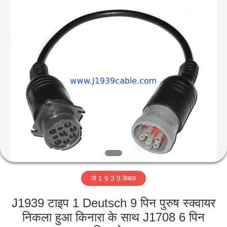
Technology
Co.,
Ltd..
All
Rights
Reserved.
Developed
by
घर
ECER
उत्पादों
हमारे
बारे
में
जे 1 9 3 9 केबल
कारखाना
भ्रमण
J1939 टाइप 1 Deutsch 9 पिन पुरुष स्क्वायर
निकला हुआ किनारा के साथ J1708 6 पिन