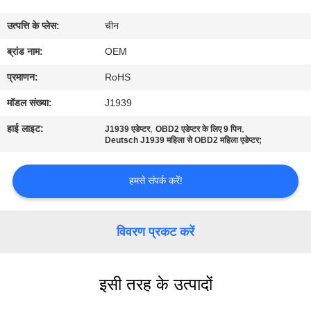
गुणवत्ता
उत्पत्ति के प्लेस:
चीन
नियंत्रण
ब्रांड नाम:
OEM
संपर्क
प्रमाणन:
RoHS
करें
मॉडल संख्या:
J1939
हाई लाइट:
,
,
J1939 एडेप्टर
OBD2 एडेप्टर के लिए 9 पिन
एक
Deutsch J1939 महिला से OBD2 महिला एडेप्टर;
उद्धरण
हमसे संपर्क करें!
की
विनती
विवरण प्रकट करें
करे
इसी तरह के उत्पादों