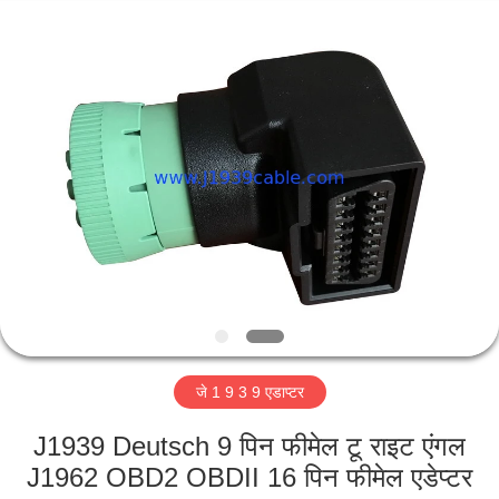
आपूर्तिकर्ता.
Copyright
©
2018
-
2025
j1939cable.com.
घर
All
Rights
Reserved.
Developed
by
ECER
उत्पादों
हमारे
बारे
में
जे 1 9 3 9 एडाप्टर
कारखाना
भ्रमण
J1939 Deutsch 9 पिन फीमेल टू राइट एंगल
J1962 OBD2 OBDII 16 पिन फीमेल एडेप्टर