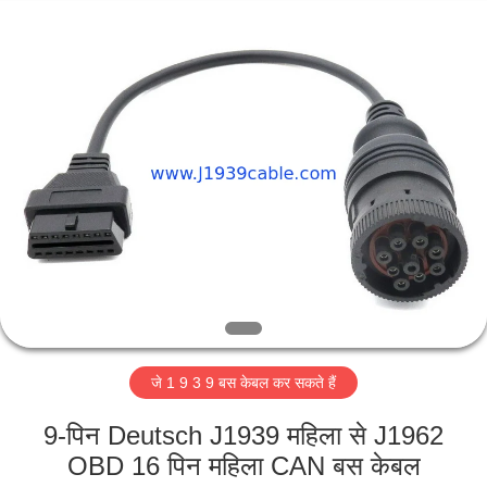
Co.,
Ltd..
All
Rights
Reserved.
Developed
by
ECER
घर
उत्पादों
हमारे
बारे
में
जे 1 9 3 9 बस केबल कर सकते हैं
कारखाना
भ्रमण
9-पिन Deutsch J1939 महिला से J1962
OBD 16 पिन महिला CAN बस केबल