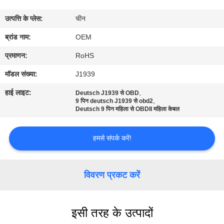
गुणवत्ता
उत्पत्ति के प्लेस:
चीन
नियंत्रण
ब्रांड नाम:
OEM
संपर्क
प्रमाणन:
RoHS
करें
मॉडल संख्या:
J1939
हाई लाइट:
,
Deutsch J1939 से OBD
,
एक
9 पिन deutsch J1939 से obd2
Deutsch 9 पिन महिला से OBDII महिला केबल
उद्धरण
की
हमसे संपर्क करें!
विनती
करे
विवरण प्रकट करें
साइटमैप
इसी तरह के उत्पादों